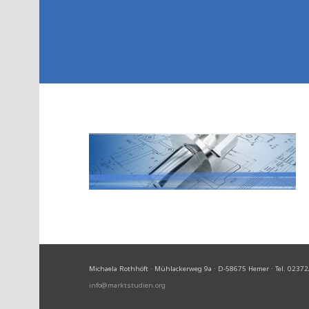
Michaela Rothhöft · Mühlackerweg 9a · D-58675 Hemer · Tel. 02372
info@marktstudien.org