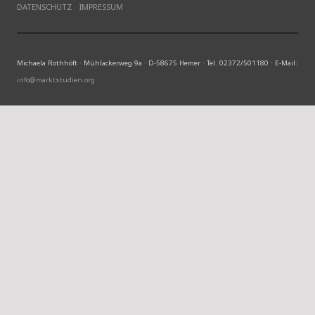
DATENSCHUTZ
IMPRESSUM
Michaela Rothhöft · Mühlackerweg 9a · D-58675 Hemer · Tel. 02372/501180 · E-Mail:
info@marktstudien.org