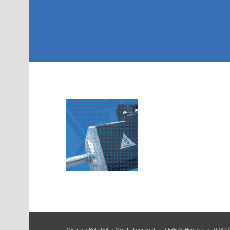
Michaela Rothhöft · Mühlackerweg 9a · D-58675 Hemer · Tel. 02372